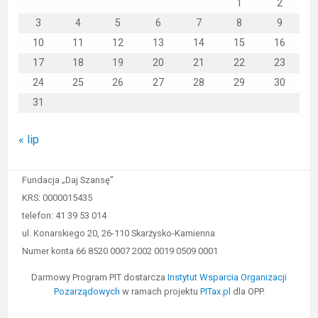
1
2
3
4
5
6
7
8
9
10
11
12
13
14
15
16
17
18
19
20
21
22
23
24
25
26
27
28
29
30
31
« lip
Fundacja „Daj Szansę”
KRS: 0000015435
telefon: 41 39 53 014
ul. Konarskiego 20, 26-110 Skarżysko-Kamienna
Numer konta 66 8520 0007 2002 0019 0509 0001
Darmowy Program PIT dostarcza
Instytut Wsparcia Organizacji
Pozarządowych
w ramach projektu
PITax.pl
dla OPP.