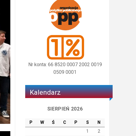
Nr konta: 66 8520 0007 2002 0019
0509 0001
Kalendarz
SIERPIEŃ 2026
P
W
Ś
C
P
S
N
1
2