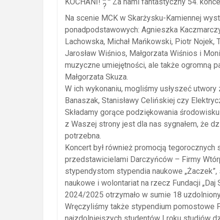
KOCHANI!
Za nami fantastyczny 54. konce
Na scenie MCK w Skarżysku-Kamiennej wystą
ponadpodstawowych: Agnieszka Kaczmarczyk,
Lachowska, Michał Mańkowski, Piotr Nojek, 
Jarosław Wiśnios, Małgorzata Wiśnios i Moni
muzyczne umiejętności, ale także ogromną pa
Małgorzata Skuza.
W ich wykonaniu, mogliśmy usłyszeć utwory z 
Banaszak, Stanisławy Celińskiej czy Elektrycz
Składamy gorące podziękowania środowisku 
z Waszej strony jest dla nas sygnałem, że dz
potrzebna.
Koncert był również promocją tegorocznych s
przedstawicielami Darczyńców – Firmy Wtór
stypendystom stypendia naukowe „Żaczek”, s
naukowe i wolontariat na rzecz Fundacji „Daj
2024/2025 otrzymało w sumie 18 uzdolnionyc
Wręczyliśmy także stypendium pomostowe Fu
najzdolniejszych studentów I roku studiów dz