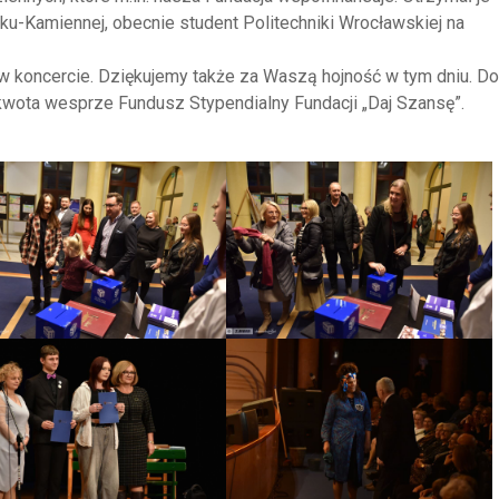
ku-Kamiennej, obecnie student Politechniki Wrocławskiej na
koncercie. Dziękujemy także za Waszą hojność w tym dniu. Do
kwota wesprze Fundusz Stypendialny Fundacji „Daj Szansę”.