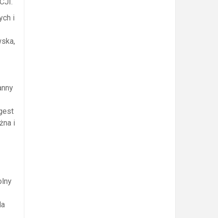
CJI.
ch i
wska,
anny
gest
żna i
olny
la