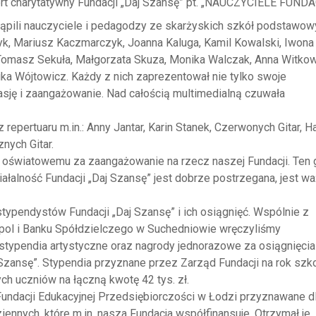
rt charytatywny Fundacji „Daj Szansę” pt. „NAUCZYCIELE FUNDA
pili nauczyciele i pedagodzy ze skarżyskich szkół podstawowy
 Mariusz Kaczmarczyk, Joanna Kaluga, Kamil Kowalski, Iwona
Tomasz Sekuła, Małgorzata Skuza, Monika Walczak, Anna Witko
ka Wójtowicz. Każdy z nich zaprezentował nie tylko swoje
sję i zaangażowanie. Nad całością multimedialną czuwała
repertuaru m.in.: Anny Jantar, Karin Stanek, Czerwonych Gitar, H
nych Gitar.
oświatowemu za zaangażowanie na rzecz naszej Fundacji. Ten 
iałalność Fundacji „Daj Szansę” jest dobrze postrzegana, jest wa
typendystów Fundacji „Daj Szansę” i ich osiągnięć. Wspólnie z
pol i Banku Spółdzielczego w Suchedniowie wręczyliśmy
typendia artystyczne oraz nagrody jednorazowe za osiągnięcia
 Szansę”. Stypendia przyznane przez Zarząd Fundacji na rok szk
h uczniów na łączną kwotę 42 tys. zł.
ndacji Edukacyjnej Przedsiębiorczości w Łodzi przyznawane d
iennych, które m.in. nasza Fundacja współfinansuje. Otrzymał je