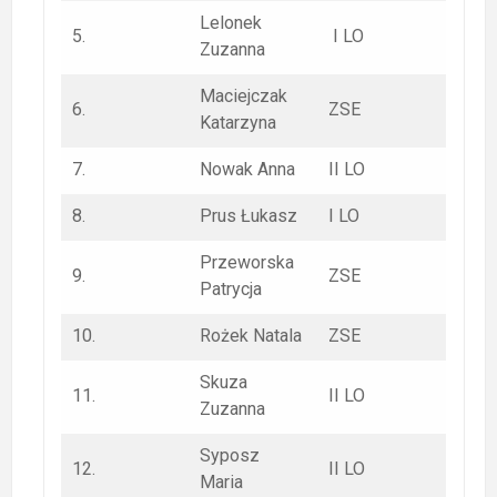
Lelonek
5.
I LO
Zuzanna
Maciejczak
6.
ZSE
Katarzyna
7.
Nowak Anna
II LO
8.
Prus Łukasz
I LO
Przeworska
9.
ZSE
Patrycja
10.
Rożek Natala
ZSE
Skuza
11.
II LO
Zuzanna
Syposz
12.
II LO
Maria