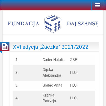
XVI edycja „Żaczka” 2021/2022
1.
Cader Natalia
ZSE
Gąska
2.
I LO
Aleksandra
3.
Gralec Anita
I LO
Kijanka
4.
I LO
Patrycja