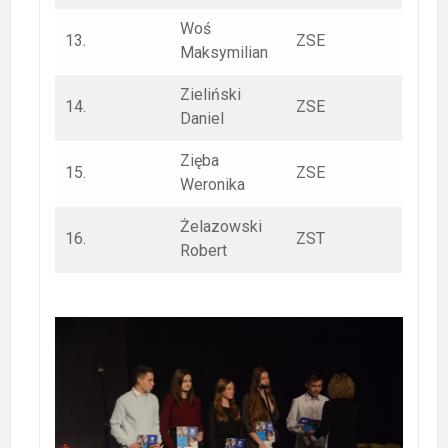
Woś
13.
ZSE
Maksymilian
Zieliński
14.
ZSE
Daniel
Zięba
15.
ZSE
Weronika
Żelazowski
16.
ZST
Robert