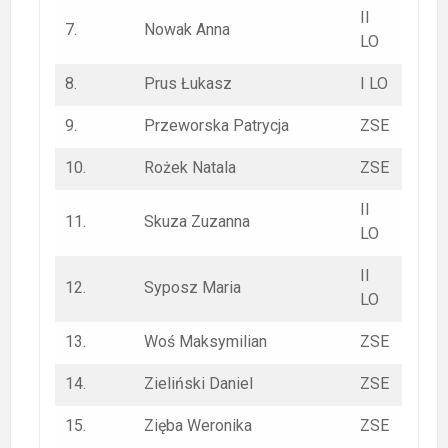
II
7.
Nowak Anna
LO
8.
Prus Łukasz
I LO
9.
Przeworska Patrycja
ZSE
10.
Rożek Natala
ZSE
II
11.
Skuza Zuzanna
LO
II
12.
Syposz Maria
LO
13.
Woś Maksymilian
ZSE
14.
Zieliński Daniel
ZSE
15.
Zięba Weronika
ZSE