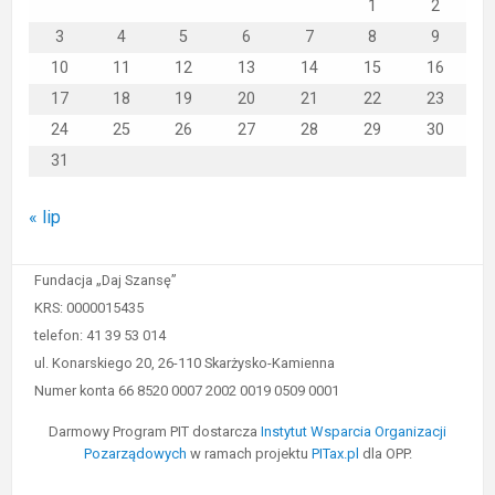
1
2
3
4
5
6
7
8
9
10
11
12
13
14
15
16
17
18
19
20
21
22
23
24
25
26
27
28
29
30
31
« lip
Fundacja „Daj Szansę”
KRS: 0000015435
telefon: 41 39 53 014
ul. Konarskiego 20, 26-110 Skarżysko-Kamienna
Numer konta 66 8520 0007 2002 0019 0509 0001
Darmowy Program PIT dostarcza
Instytut Wsparcia Organizacji
Pozarządowych
w ramach projektu
PITax.pl
dla OPP.