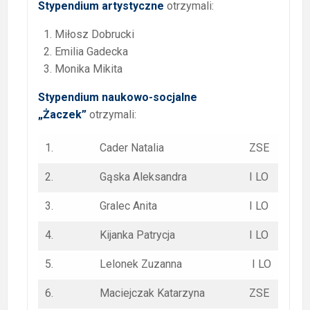
Stypendium artystyczne
otrzymali:
Miłosz Dobrucki
Emilia Gadecka
Monika Mikita
Stypendium naukowo-socjalne
„Żaczek”
otrzymali:
1.
Cader Natalia
ZSE
2.
Gąska Aleksandra
I LO
3.
Gralec Anita
I LO
4.
Kijanka Patrycja
I LO
5.
Lelonek Zuzanna
I LO
6.
Maciejczak Katarzyna
ZSE