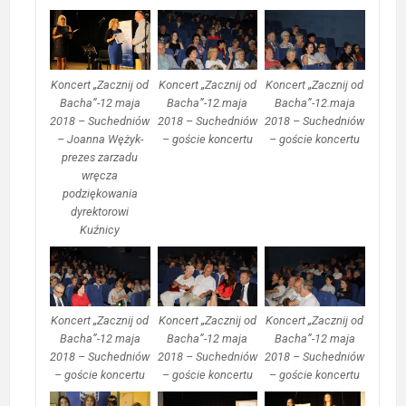
Koncert „Zacznij od
Koncert „Zacznij od
Koncert „Zacznij od
Bacha”-12 maja
Bacha”-12.maja
Bacha”-12.maja
2018 – Suchedniów
2018 – Suchedniów
2018 – Suchedniów
– Joanna Wężyk-
– goście koncertu
– goście koncertu
prezes zarzadu
wręcza
podziękowania
dyrektorowi
Kuźnicy
Koncert „Zacznij od
Koncert „Zacznij od
Koncert „Zacznij od
Bacha”-12 maja
Bacha”-12 maja
Bacha”-12 maja
2018 – Suchedniów
2018 – Suchedniów
2018 – Suchedniów
– goście koncertu
– goście koncertu
– goście koncertu