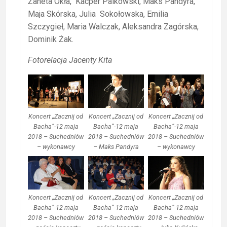
Żaneta Okła, Kacper Palkowski, Maks Pandyra,
Maja Skórska, Julia Sokołowska, Emilia
Szczygieł, Maria Walczak, Aleksandra Zagórska,
Dominik Żak.
Fotorelacja Jacenty Kita
Koncert „Zacznij od
Koncert „Zacznij od
Koncert „Zacznij od
Bacha”-12 maja
Bacha”-12 maja
Bacha”-12 maja
2018 – Suchedniów
2018 – Suchedniów
2018 – Suchedniów
– wykonawcy
– Maks Pandyra
– wykonawcy
Koncert „Zacznij od
Koncert „Zacznij od
Koncert „Zacznij od
Bacha”-12 maja
Bacha”-12 maja
Bacha”-12 maja
2018 – Suchedniów
2018 – Suchedniów
2018 – Suchedniów