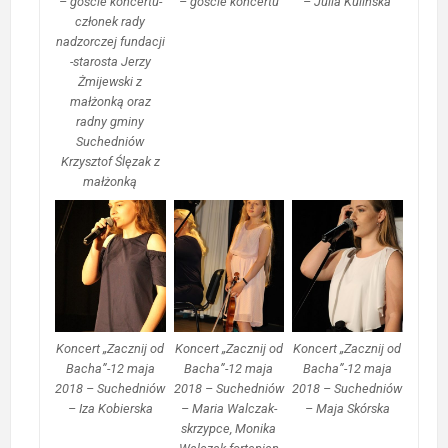
– goście koncertu-
– goście koncertu
– Julia Kulińska
członek rady
nadzorczej fundacji
-starosta Jerzy
Żmijewski z
małżonką oraz
radny gminy
Suchedniów
Krzysztof Ślęzak z
małżonką
Koncert „Zacznij od
Koncert „Zacznij od
Koncert „Zacznij od
Bacha”-12 maja
Bacha”-12 maja
Bacha”-12 maja
2018 – Suchedniów
2018 – Suchedniów
2018 – Suchedniów
– Iza Kobierska
– Maria Walczak-
– Maja Skórska
skrzypce, Monika