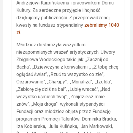
Andrzejowi Karpińskiemu i pracownikom Domu
Kultury. Za serdeczne przyjęcie i hojność
dziękujemy publiczności. Z przeprowadzonej
kwesty na fundusz stypendialny
zebraliśmy 1040
zł.
Młodzież dostarczyła wszystkim
niezapomnianych wrażeń artystycznych. Utwory
Zbigniewa Wodeckiego takie jak: „Zacznij od
Bacha”, „Dziewczyna z konwaliami „, „Z tobą chcę
oglądać świat”, „Rzuć to wszystko co złe”,
Oczarowanie”, „Chałupy”, „Monaliza”, „Izolda”,
„Zabiorę cię dziś na bal”, „Lubię wracać”, „Nad
wszystko uśmiech twój”, „Znajdziesz mnie
znów”, „Moja droga” wykonali stypendyści
Fundacji oraz młodzież objęta przez Fundację
programem Promocji Talentów: Dominika Bracka,
Iza Kobierska, Julia Kulińska, Jan Markowski,