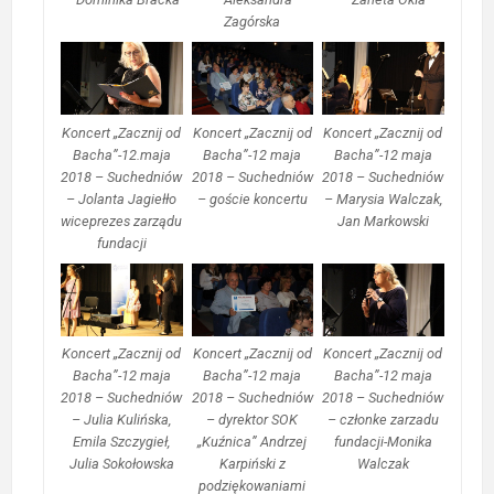
Zagórska
Koncert „Zacznij od
Koncert „Zacznij od
Koncert „Zacznij od
Bacha”-12.maja
Bacha”-12 maja
Bacha”-12 maja
2018 – Suchedniów
2018 – Suchedniów
2018 – Suchedniów
– Jolanta Jagiełło
– goście koncertu
– Marysia Walczak,
wiceprezes zarządu
Jan Markowski
fundacji
Koncert „Zacznij od
Koncert „Zacznij od
Koncert „Zacznij od
Bacha”-12 maja
Bacha”-12 maja
Bacha”-12 maja
2018 – Suchedniów
2018 – Suchedniów
2018 – Suchedniów
– Julia Kulińska,
– dyrektor SOK
– członke zarzadu
Emila Szczygieł,
„Kuźnica” Andrzej
fundacji-Monika
Julia Sokołowska
Karpiński z
Walczak
podziękowaniami