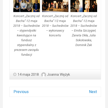
Koncert „Zacznij od
Koncert „Zacznij od
Koncert „Zacznij od
Bacha”-12 maja
Bacha”-12 maja
Bacha”-12.maja
2018 – Suchedniów
2018 – Suchedniów
2018 – Suchedniów
– stypendystki
– wykonawcy
– Emilia Szczygieł,
kwestujące na
koncertu
Żaneta Okła, Julia
fundusz
Sokołowska,
stypendialny z
Dominik Żak
prezesem zarządu
fundacji
14 maja 2018
Joanna Wężyk
Previous
Next