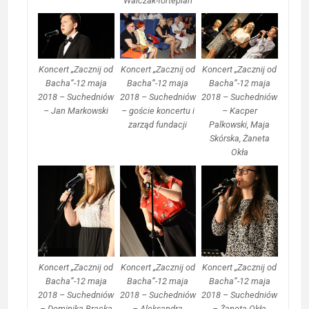
Walczak-fortepian
Koncert „Zacznij od
Koncert „Zacznij od
Koncert „Zacznij od
Bacha”-12 maja
Bacha”-12 maja
Bacha”-12 maja
2018 – Suchedniów
2018 – Suchedniów
2018 – Suchedniów
– Jan Markowski
– goście koncertu i
– Kacper
zarząd fundacji
Palkowski, Maja
Skórska, Żaneta
Okła
Koncert „Zacznij od
Koncert „Zacznij od
Koncert „Zacznij od
Bacha”-12 maja
Bacha”-12 maja
Bacha”-12 maja
2018 – Suchedniów
2018 – Suchedniów
2018 – Suchedniów
– Dominika Bracka
– Aleksandra
– Żaneta Okła