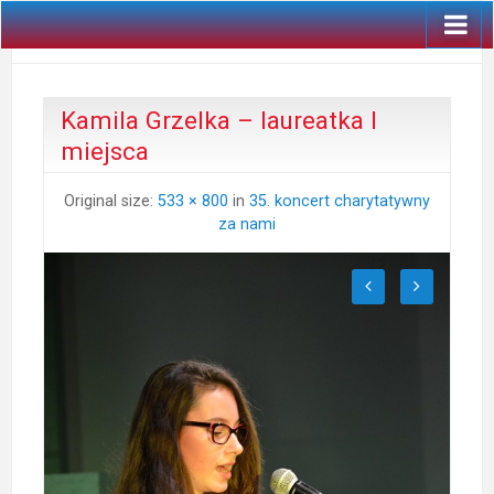
Kamila Grzelka – laureatka I
miejsca
Original size:
533 × 800
in
35. koncert charytatywny
za nami