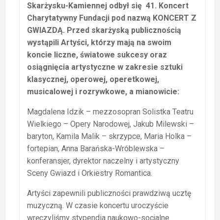
Skarżysku-Kamiennej odbył się 41. Koncert
Charytatywny Fundacji pod nazwą KONCERT Z
GWIAZDĄ. Przed skarżyską publicznością
wystąpili Artyści, którzy mają na swoim
koncie liczne, światowe sukcesy oraz
osiągnięcia artystyczne w zakresie sztuki
klasycznej, operowej, operetkowej,
musicalowej i rozrywkowe, a mianowicie:
Magdalena Idzik – mezzosopran Solistka Teatru
Wielkiego – Opery Narodowej, Jakub Milewski –
baryton, Kamila Malik – skrzypce, Maria Holka –
fortepian, Anna Barańska-Wróblewska –
konferansjer, dyrektor naczelny i artystyczny
Sceny Gwiazd i Orkiestry Romantica.
Artyści zapewnili publiczności prawdziwą ucztę
muzyczną. W czasie koncertu uroczyście
wręczyliśmy stypendia naukowo-socjalne