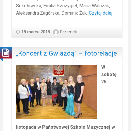
Sokołowska, Emilia Szczygieł, Maria Walczak,
„Zacznij
Aleksandra Zagórska, Dominik Żak.
Czytaj dalej
od
Bacha”
18 marca 2018
Przemek
„Koncert z Gwiazdą” – fotorelacje
W
sobotę
25
listopada w Państwowej Szkole Muzycznej w