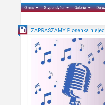
O nas
Stypendyści
Galerie
Darc
ZAPRASZAMY Piosenka niejed