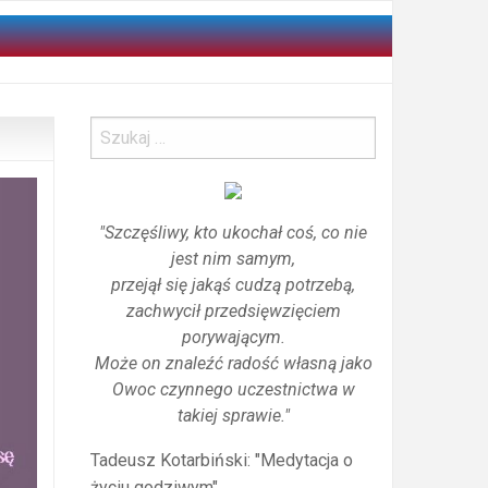
"Szczęśliwy, kto ukochał coś, co nie
jest nim samym,
przejął się jakąś cudzą potrzebą,
zachwycił przedsięwzięciem
porywającym.
Może on znaleźć radość własną jako
Owoc czynnego uczestnictwa w
takiej sprawie."
Tadeusz Kotarbiński: "Medytacja o
życiu godziwym"