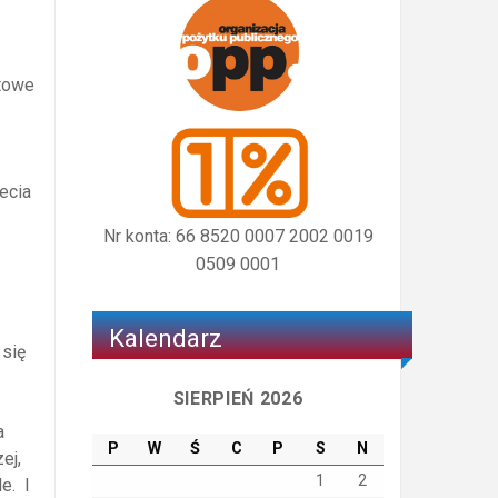
atowe
lecia
Nr konta: 66 8520 0007 2002 0019
0509 0001
Kalendarz
 się
SIERPIEŃ 2026
a
P
W
Ś
C
P
S
N
ej,
1
2
e. I