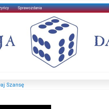
zyńcy
Sprawozdania
Daj Szansę