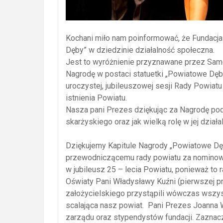
Kochani miło nam poinformować, że Fundacj
Dęby” w dziedzinie działalność społeczna.
Jest to wyróżnienie przyznawane przez Sam
Nagrodę w postaci statuetki „Powiatowe Dęb
uroczystej, jubileuszowej sesji Rady Powiatu 
istnienia Powiatu.
Nasza pani Prezes dziękując za Nagrodę podkr
skarżyskiego oraz jak wielką rolę w jej dział
Dziękujemy Kapitule Nagrody „Powiatowe Dęb
przewodniczącemu rady powiatu za nominowani
w jubileusz 25 – lecia Powiatu, ponieważ to 
Oświaty Pani Władysławy Kuźni (pierwszej pr
założycielskiego przystąpili wówczas wszysc
scalająca nasz powiat. Pani Prezes Joanna W
zarządu oraz stypendystów fundacji. Zaznaczy