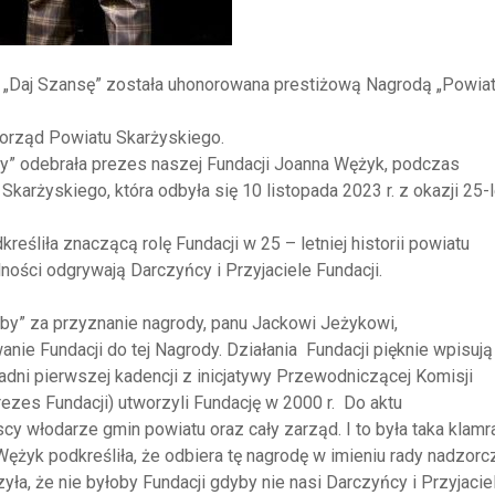
a „Daj Szansę” została uhonorowana prestiżową Nagrodą „Powi
orząd Powiatu Skarżyskiego.
y” odebrała prezes naszej Fundacji Joanna Wężyk, podczas
Skarżyskiego, która odbyła się 10 listopada 2023 r. z okazji 25-
eśliła znaczącą rolę Fundacji w 25 – letniej historii powiatu
alności odgrywają Darczyńcy i Przyjaciele Fundacji.
y” za przyznanie nagrody, panu Jackowi Jeżykowi,
e Fundacji do tej Nagrody. Działania Fundacji pięknie wpisują
radni pierwszej kadencji z inicjatywy Przewodniczącej Komisji
ezes Fundacji) utworzyli Fundację w 2000 r. Do aktu
y włodarze gmin powiatu oraz cały zarząd. I to była taka klamr
ężyk podkreśliła, że odbiera tę nagrodę w imieniu rady nadzorcz
ła, że nie byłoby Fundacji gdyby nie nasi Darczyńcy i Przyjaciel