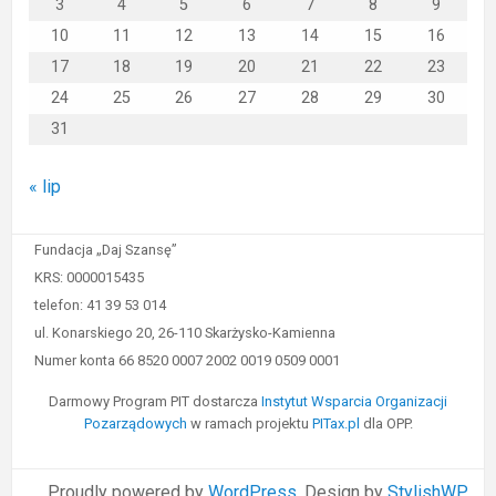
3
4
5
6
7
8
9
10
11
12
13
14
15
16
17
18
19
20
21
22
23
24
25
26
27
28
29
30
31
« lip
Fundacja „Daj Szansę”
KRS: 0000015435
telefon: 41 39 53 014
ul. Konarskiego 20, 26-110 Skarżysko-Kamienna
Numer konta 66 8520 0007 2002 0019 0509 0001
Darmowy Program PIT dostarcza
Instytut Wsparcia Organizacji
Pozarządowych
w ramach projektu
PITax.pl
dla OPP.
Proudly powered by
WordPress
. Design by
StylishWP