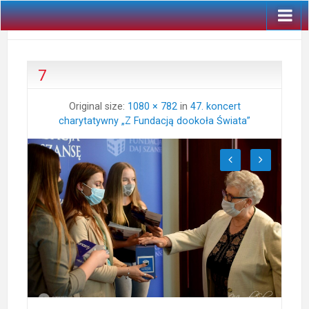
7
Original size:
1080 × 782
in
47. koncert
charytatywny „Z Fundacją dookoła Świata”